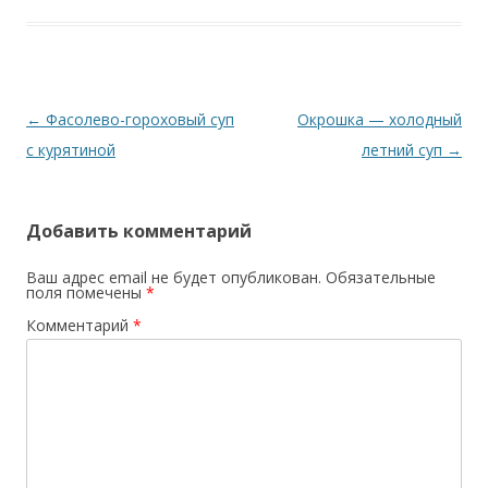
Навигация по записям
←
Фасолево-гороховый суп
Окрошка — холодный
с курятиной
летний суп
→
Добавить комментарий
Ваш адрес email не будет опубликован.
Обязательные
поля помечены
*
Комментарий
*