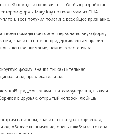
к своей помаде и проведи тест. Он был разработан
ектором фирмы Mary Kay по продажам из США
мплтон. Тест получил поистине всеобщее признание.
ма твоей помады повторяет первоначальную форму
вания, значит ты: точно придерживаешься правил,
 повышенное внимание, немного застенчива,
округлую форму, значит ты: общительная,
ципиальная, привлекательная.
лом в 45 градусов, значит ты: самоуверенна, пылкая
борчива в друзьях, открытый человек, любишь
 острым наклоном, значит ты: натура творческая,
ьная, обожаешь внимание, очень влюбчива, готова
ганизованности.