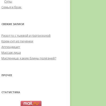
Супы
Семья и брак
СВЕЖИЕ ЗАПИСИ
Ризотто с тыквой и горгонзолой
Крем-суп из печенки
Аппендицит
Массаж лица
Масленица: какие блины полезней?
ПРОЧЕЕ
СТАТИСТИКА