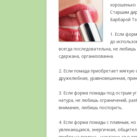
хорошенько 
Старшим дир
Барбарой Тэ
1. Если фор
до использо
всегда последовательна, не любишь
сдержана, организованна.
2. Если помада приобретает мягкую 
дружелюбная, уравновешенная, прин
3. Если форма помады под острым уг
натура, не любишь ограничений, раз
внимание, любишь поспорить.
4. Если форма помады с плавным, но
увлекающаяся, энергичная, общител
прийти на помощь, нуждаешься в ор