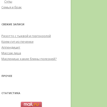
Супы
Семья и брак
СВЕЖИЕ ЗАПИСИ
Ризотто с тыквой и горгонзолой
Крем-суп из печенки
Аппендицит
Массаж лица
Масленица: какие блины полезней?
ПРОЧЕЕ
СТАТИСТИКА