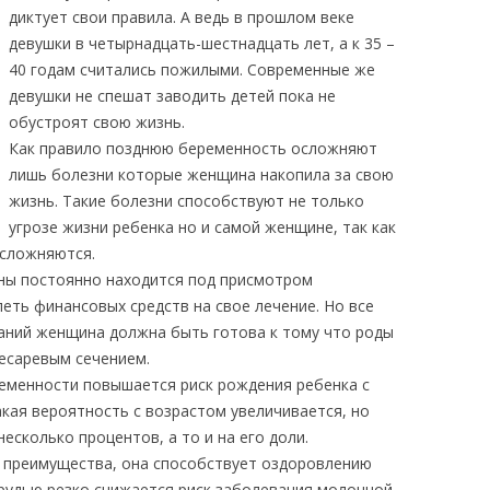
диктует свои правила. А ведь в прошлом веке
девушки в четырнадцать-шестнадцать лет, а к 35 –
40 годам считались пожилыми. Современные же
девушки не спешат заводить детей пока не
обустроят свою жизнь.
Как правило позднюю беременность осложняют
лишь болезни которые женщина накопила за свою
жизнь. Такие болезни способствуют не только
угрозе жизни ребенка но и самой женщине, так как
осложняются.
ны постоянно находится под присмотром
еть финансовых средств на свое лечение. Но все
ваний женщина должна быть готова к тому что роды
кесаревым сечением.
ременности повышается риск рождения ребенка с
кая вероятность с возрастом увеличивается, но
есколько процентов, а то и на его доли.
 преимущества, она способствует оздоровлению
грудью резко снижается риск заболевания молочной