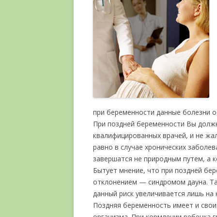
при беременности данные болезни 
При поздней беременности Вы долж
квалифицированных врачей, и не жал
равно в случае хронических заболе
завершатся не природным путем, а 
Бытует мнение, что при поздней бе
отклонением — синдромом дауна. Та
данный риск увеличивается лишь на н
Поздняя беременность имеет и свои
организма. При кормлении ребенка 