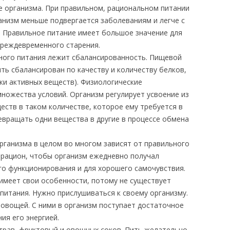
 организма. При правильном, рациональном питании
анизм меньше подвергается заболеваниям и легче с
. Правильное питание имеет большое значение для
реждевременного старения.
ного питания лежит сбалансированность. Пищевой
ть сбалансирован по качеству и количеству белков,
ки активных веществ). Физиологические
ножества условий. Организм регулирует усвоение из
ств в таком количестве, которое ему требуется в
евращать одни вещества в другие в процессе обмена
организма в целом во многом зависят от правильного
 рацион, чтобы организм ежедневно получал
о функционирования и для хорошего самочувствия.
имеет свои особенности, потому не существует
питания. Нужно прислушиваться к своему организму.
 овощей. С ними в организм поступает достаточное
ия его энергией.
 трав, фруктовый и овощных соков. Пить желательно