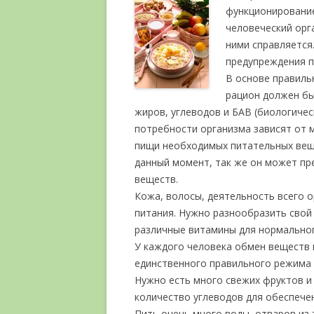
функционирование
человеческий орг
ними справляется
предупреждения п
В основе правиль
рацион должен бы
жиров, углеводов и БАВ (биологичес
потребности организма зависят от м
пищи необходимых питательных веще
данный момент, так же он может пр
веществ.
Кожа, волосы, деятельность всего 
питания. Нужно разнообразить свой
различные витамины для нормальног
У каждого человека обмен веществ 
единственного правильного режима 
Нужно есть много свежих фруктов и
количество углеводов для обеспечен
Пить очень много воды, отваров из