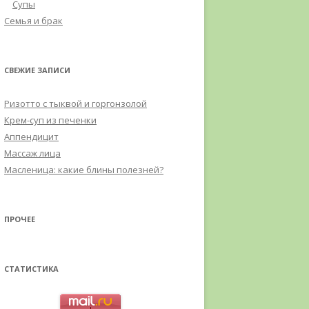
Супы
Семья и брак
СВЕЖИЕ ЗАПИСИ
Ризотто с тыквой и горгонзолой
Крем-суп из печенки
Аппендицит
Массаж лица
Масленица: какие блины полезней?
ПРОЧЕЕ
СТАТИСТИКА