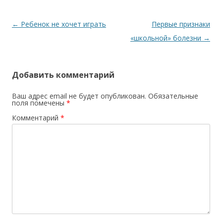
Навигация по записям
←
Ребенок не хочет играть
Первые признаки
«школьной» болезни
→
Добавить комментарий
Ваш адрес email не будет опубликован.
Обязательные
поля помечены
*
Комментарий
*