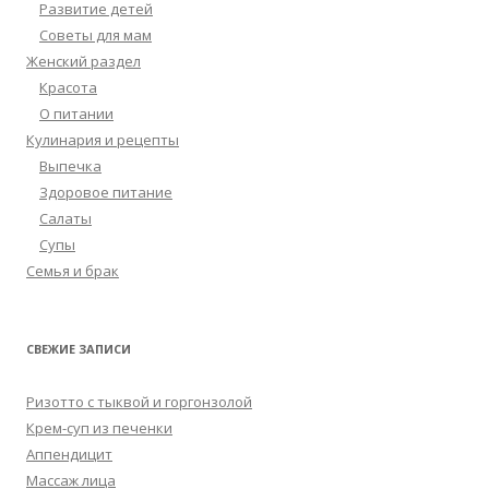
Развитие детей
Советы для мам
Женский раздел
Красота
О питании
Кулинария и рецепты
Выпечка
Здоровое питание
Салаты
Супы
Семья и брак
СВЕЖИЕ ЗАПИСИ
Ризотто с тыквой и горгонзолой
Крем-суп из печенки
Аппендицит
Массаж лица